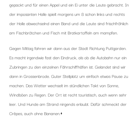
gepackt und für einen Appel und ein Ei unter die Leute gebracht. In
der imposanten Halle spielt morgens um 8 schon links und rechts
der Halle abwechselnd einen Band und die Leute sind frischfröhlich
am Fischbrötchen und Fisch mit Bratkartoffeln am mampfen.
Gegen Mittag fahren wir dann aus der Stadt Richtung Puttgarden.
Es macht irgendwie fast den Eindruck, als ob die Autobahn nur ein
Zubringen zu den einzelnen Fährschiffhäfen ist. Gelandet sind wir
dann in Grossenbrode. Guter Stellplatz um einfach etwas Pause zu
machen. Das Wetter wechselt im stündlichen Takt von Sonne,
Windböen zu Regen. Der Ort ist recht touristisch, auch wenn sehr
leer. Und Hunde am Strand nirgends erlaubt. Dafür schmeckt der
Crêpes, auch ohne Bananen.
↑