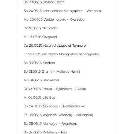
Sa 23.05.15 Blasling Hamn
So 24.05.15 sehr schöner Mittagsplatz – Västervik
Mo 25.05.15 Waldemarsvik – Kvarsebo
Di 26.05.15 Stockholm
Mi 27.05.15 Öregrund
Do 28.05.15 Naturschutzgebiet Tamnaren
Fr 29.05.15 am Nedra Malinggsbosjön/Kopparbo
Sa 30.05.15 Storfors
So 31.05.15 Grums – Mellerud Hamn
Mo 01.06.15 Strömstad
Di 02.06.15 Tanum – Fjällbacka – Lysekil
Mi 03.06.15 Lilla Edet
Do 04.06.15 Göteborg – Bua/Väröbacka
Fr. 05.06.15 Vogelpark Veraberg – Falkenberg
Sa 06.06.15 Markaryd – Ängelholm
So 07.06.15 Kullaberg – Raa