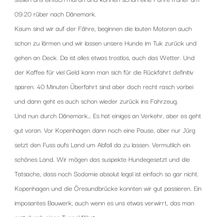
09:20 rüber nach Dänemark.
Kaum sind wir auf der Fähre, beginnen die lauten Motoren auch
schon zu lärmen und wir lassen unsere Hunde im Tuk zurück und
gehen an Deck. Da ist alles etwas trostlos, auch das Wetter. Und
der Kaffee für viel Geld kann man sich für die Rückfahrt definitiv
sparen. 40 Minuten Überfahrt sind aber doch recht rasch vorbei
und dann geht es auch schon wieder zurück ins Fahrzeug.
Und nun durch Dänemark… Es hat einiges an Verkehr, aber es geht
gut voran. Vor Kopenhagen dann noch eine Pause, aber nur Jürg
setzt den Fuss aufs Land um Abfall da zu lassen. Vermutlich ein
schönes Land. Wir mögen das suspekte Hundegesetzt und die
Tatsache, dass noch Sodomie absolut legal ist einfach so gar nicht.
Kopenhagen und die Öresundbrücke konnten wir gut passieren. Ein
imposantes Bauwerk, auch wenn es uns etwas verwirrt, das man
erst durch einen Tunnel fährt.