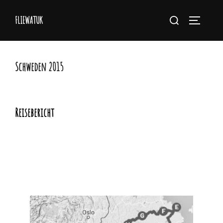
Zum
Suchen
FLIEWATUK
Inhalt
Seitenlei
nach:
springen
Schweden 2015
Reisebericht