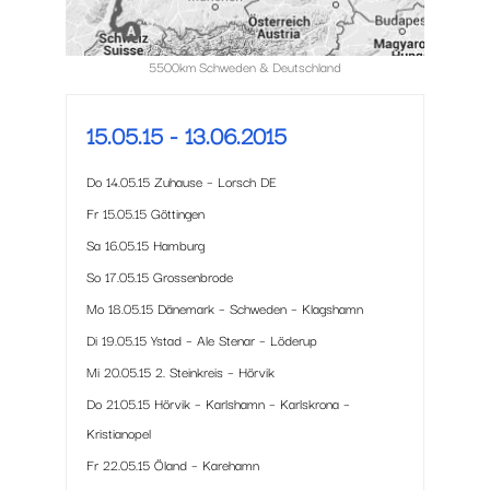
5500km Schweden & Deutschland
15.05.15 - 13.06.2015
Do 14.05.15 Zuhause – Lorsch DE
Fr 15.05.15 Göttingen
Sa 16.05.15 Hamburg
So 17.05.15 Grossenbrode
Mo 18.05.15 Dänemark – Schweden – Klagshamn
Di 19.05.15 Ystad – Ale Stenar – Löderup
Mi 20.05.15 2. Steinkreis – Hörvik
Do 21.05.15 Hörvik – Karlshamn – Karlskrona –
Kristianopel
Fr 22.05.15 Öland – Karehamn