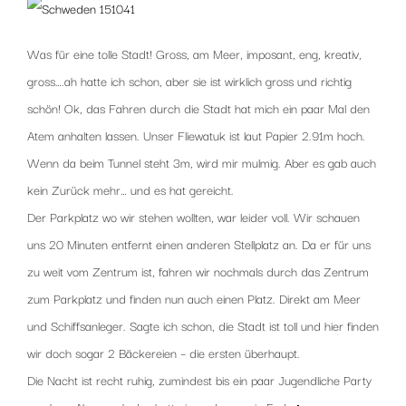
Was für eine tolle Stadt! Gross, am Meer, imposant, eng, kreativ,
gross….ah hatte ich schon, aber sie ist wirklich gross und richtig
schön! Ok, das Fahren durch die Stadt hat mich ein paar Mal den
Atem anhalten lassen. Unser Fliewatuk ist laut Papier 2.91m hoch.
Wenn da beim Tunnel steht 3m, wird mir mulmig. Aber es gab auch
kein Zurück mehr… und es hat gereicht.
Der Parkplatz wo wir stehen wollten, war leider voll. Wir schauen
uns 20 Minuten entfernt einen anderen Stellplatz an. Da er für uns
zu weit vom Zentrum ist, fahren wir nochmals durch das Zentrum
zum Parkplatz und finden nun auch einen Platz. Direkt am Meer
und Schiffsanleger. Sagte ich schon, die Stadt ist toll und hier finden
wir doch sogar 2 Bäckereien – die ersten überhaupt.
Die Nacht ist recht ruhig, zumindest bis ein paar Jugendliche Party