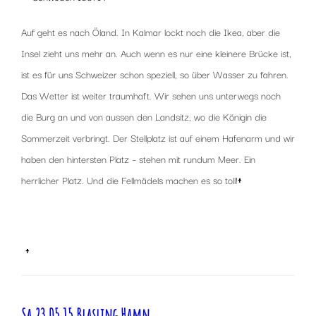
Auf geht es nach Öland. In Kalmar lockt noch die Ikea, aber die
Insel zieht uns mehr an. Auch wenn es nur eine kleinere Brücke ist,
ist es für uns Schweizer schon speziell, so über Wasser zu fahren.
Das Wetter ist weiter traumhaft. Wir sehen uns unterwegs noch
die Burg an und von aussen den Landsitz, wo die Königin die
Sommerzeit verbringt. Der Stellplatz ist auf einem Hafenarm und wir
haben den hintersten Platz – stehen mit rundum Meer. Ein
herrlicher Platz. Und die Fellmädels machen es so toll!
↑
x
x
↑
Sa 23.05.15 Blasling Hamn