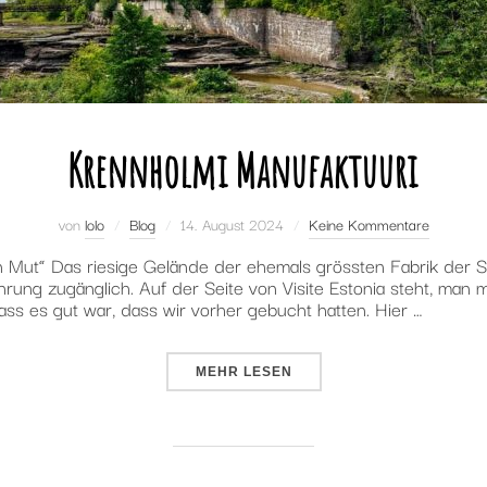
Krennholmi Manufaktuuri
Veröffentlicht
von
lolo
Blog
14. August 2024
Keine Kommentare
am
n Mut“ Das riesige Gelände der ehemals grössten Fabrik der S
ührung zugänglich. Auf der Seite von Visite Estonia steht, man
ss es gut war, dass wir vorher gebucht hatten. Hier …
ÜBER „KRENNHOLMI MANUFAKT
MEHR
LESEN