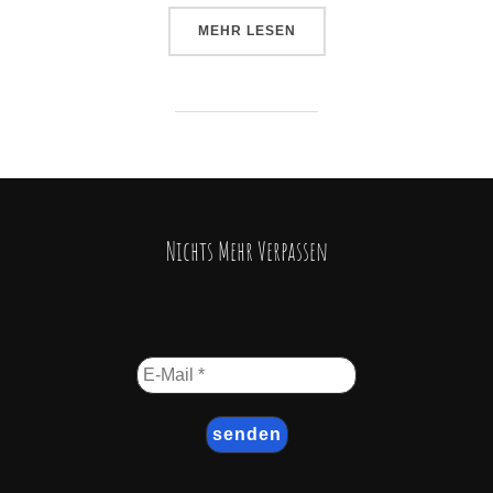
ÜBER „IRBENE UND DAS TELES
MEHR
LESEN
Nichts Mehr Verpassen