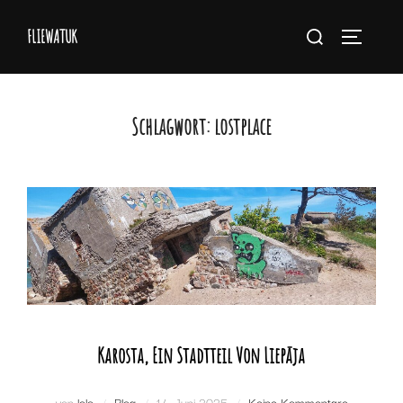
Zum
Suchen
FLIEWATUK
Inhalt
Seitenlei
nach:
springen
Schlagwort:
lostplace
Karosta, Ein Stadtteil Von Liepāja
Veröffentlicht
von
lolo
Blog
14. Juni 2025
Keine Kommentare