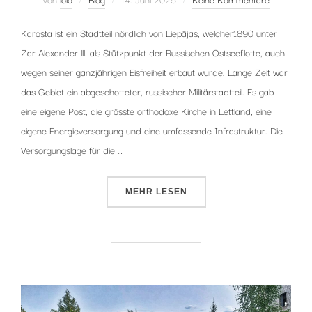
am
Karosta ist ein Stadtteil nördlich von Liepājas, welcher1890 unter
Zar Alexander lll. als Stützpunkt der Russischen Ostseeflotte, auch
wegen seiner ganzjährigen Eisfreiheit erbaut wurde. Lange Zeit war
das Gebiet ein abgeschotteter, russischer Militärstadtteil. Es gab
eine eigene Post, die grösste orthodoxe Kirche in Lettland, eine
eigene Energieversorgung und eine umfassende Infrastruktur. Die
Versorgungslage für die …
ÜBER „KAROSTA, EIN STADTTEIL
MEHR
LESEN