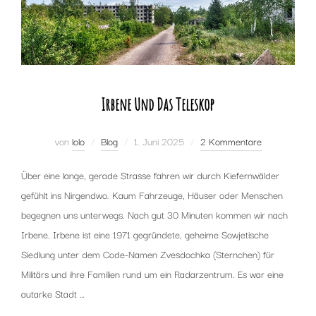
Irbene Und Das Teleskop
Veröffentlicht
von
lolo
Blog
1. Juni 2025
2 Kommentare
am
Über eine lange, gerade Strasse fahren wir durch Kiefernwälder
gefühlt ins Nirgendwo. Kaum Fahrzeuge, Häuser oder Menschen
begegnen uns unterwegs. Nach gut 30 Minuten kommen wir nach
Irbene. Irbene ist eine 1971 gegründete, geheime Sowjetische
Siedlung unter dem Code-Namen Zvesdochka (Sternchen) für
Militärs und ihre Familien rund um ein Radarzentrum. Es war eine
autarke Stadt …