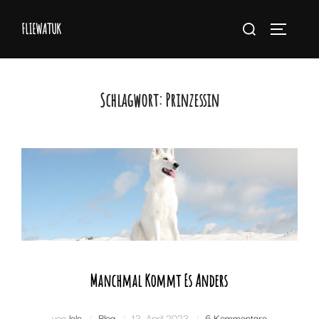
Zum
Suchen
FLIEWATUK
Inhalt
Seitenlei
nach:
springen
Schlagwort:
Prinzessin
Manchmal Kommt Es Anders
Veröffentlicht
von
lolo
Blog
13. April 2023
6 Kommentare