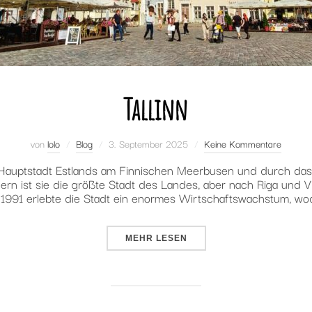
Tallinn
Veröffentlicht
von
lolo
Blog
3. September 2025
Keine Kommentare
am
e Hauptstadt Estlands am Finnischen Meerbusen und durch da
rn ist sie die größte Stadt des Landes, aber nach Riga und Vil
 1991 erlebte die Stadt ein enormes Wirtschaftswachstum, wo
ÜBER „TALLINN“
MEHR
LESEN